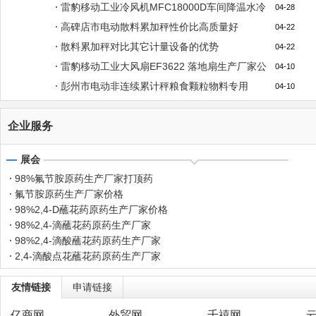
雷豹移动工业冷风机MFC18000D车间降温水冷
04-28
风扇价格
高碑店市电动散料累加秤性价比高质量好
04-22
散料累加秤对比其它计量设备的优势
04-22
雷豹移动工业大风扇EF3622 落地扇生产厂家公
04-10
司
彭州市电动非连续累计秤粮食颗粒物料专用
04-10
企业服务
展会
98%氟节胺原药生产厂家打顶药
氟节胺原药生产厂家价格
98%2,4-D蘸花药原药生产厂家价格
98%2,4-滴蘸花药原药生产厂家
98%2,4-滴酸蘸花药原药生产厂家
2,4-滴酸点花蘸花药原药生产厂家
友情链接
申请链接
亿商网
外贸网
千禧网