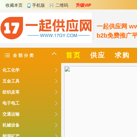
收藏本页
手机版
二维码
升级VIP
一起供应网 www
b2b免费推广
首页
供应
求购
全 部 分 类
化工化学
五金工具
纺织皮革
电子电工
交通运输
机械设备
能源矿产