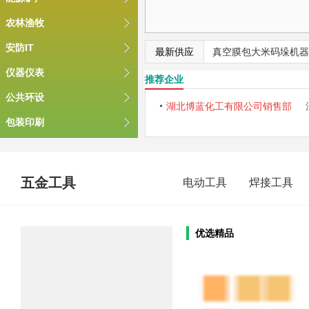
农林渔牧
安防IT
最新供应
真空膜包大米码垛机器
仪器仪表
定制
推荐企业
双抓掺混肥关节码垛
公共环设
湖北博蓝化工有限公司销售部
包装印刷
商务服务
教育培训
五金工具
电动工具
焊接工具
优选精品