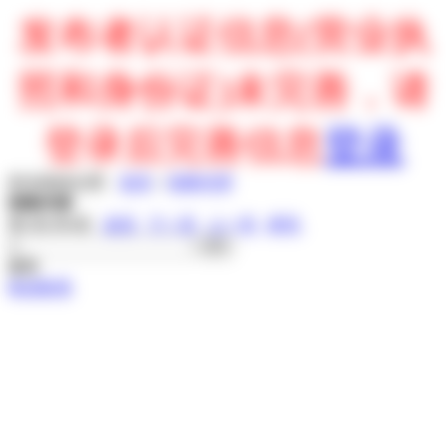
发布者认证信息(营业执
照和身份证)未完善，请
登录后完善信息
登录
您当前的位置：
首页
»
招商代理
招商代理
第
1
页/共
0
页
首页
下一页
上一页
尾页
服务
电话联系