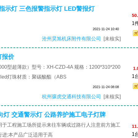
指示灯 三色报警指示灯 LED警报灯
50
1
2021-11-24 10:40
沧州昊旭机床附件有限公司
[未核实]
灯报价
型超薄款）型号：XH-CZD-4A 规格：1200*310*200
1.
1
led灯珠材质：聚碳酸酯（ABS
2021-11-24 08:08
杭州骧虎交通科技有限公司
[未核实]
向灯 交通警示灯 公路养护施工电子灯牌
用于工程施工场所提示来往车辆或过路行人注意前方施工
11
1
行进;本产品广泛适用于高