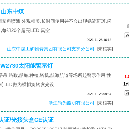
 山东中煤
面塑料喷漆,外观精美,长时间使用并不会出现锈迹斑斑,闪
每组20个超亮LED,真空
2021-11-23 16:12
山东中煤工矿物资集团有限公司支护分公司
[未核实]
ZSW2730太阳能警示灯
,塔吊,路政,船舶,种植,塔机,航海航道等场所起警示作用.性
1.
1
耗LED做为模拟旋转发光设
2021-11-23 09:54
浙江尚为照明有限公司
[未核实]
8认证/光接头盒CE认证