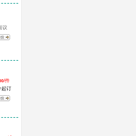
面议
/件
00
件起订