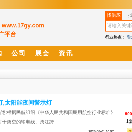
找供应
ww.17gy.com
推广平台
行业热点：
警
保温杯
毛刷
购
公司
展会
资讯
灯,太阳能夜间警示灯
述:根据民航组织《中华人民共和国民用航空行业标准》
900
1
对于架空的输电线、跨江跨
2023-08-01 10:57