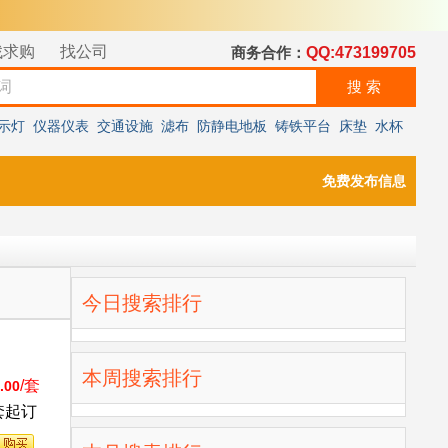
找求购
找公司
商务合作：
QQ:473199705
示灯
仪器仪表
交通设施
滤布
防静电地板
铸铁平台
床垫
水杯
免费发布信息
今日搜索排行
本周搜索排行
/套
.00
套起订