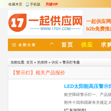
收藏本页
手机版
升级VIP
一起供应网 w
b2b免费
首页
供应
求
全 部 分 类
当前位置:
首页
»
热搜榜
»
供应
» 警示灯专题
【警示灯】相关产品报价
LED太阳能高压警示
航空障碍警示灯一、产品描
附件十四和国家有关规定,
[广东深圳市]