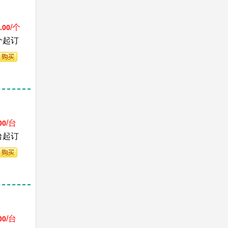
/个
.00
个起订
/台
00
台起订
/台
00