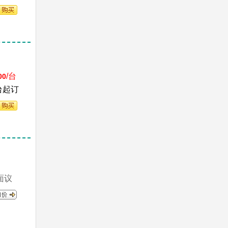
/台
00
台起订
面议