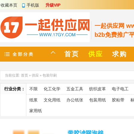
收藏本页
手机版
升级VIP
一起供应网 www
b2b免费推广
首页
供应
求购
全 部 分 类
当前位置:
首页
»
供应
»
包装印刷
行业分类：
不限
化工化学
五金工具
纺织皮革
电子电工
纸浆
文化用纸
办公纸张
包装用纸
胶粘带
家用纸
带胶滤网泡棉