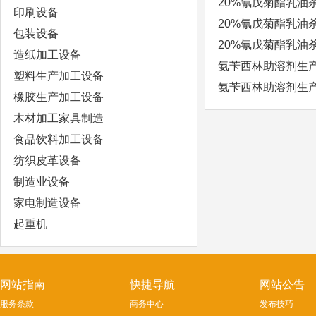
20%氰戊菊酯乳油
印刷设备
20%氰戊菊酯乳油
包装设备
虫药】
20%氰戊菊酯乳油
造纸加工设备
氨苄西林助溶剂生
塑料生产加工设备
氨苄西林助溶剂生
橡胶生产加工设备
木材加工家具制造
食品饮料加工设备
纺织皮革设备
制造业设备
家电制造设备
起重机
网站指南
快捷导航
网站公告
服务条款
商务中心
发布技巧