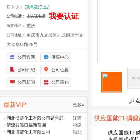
郑鸿发(先生)
联 系 人：
我要认证
公司电话：
未认证电话
重庆
所在地区：
重庆市九龙坡区九龙园区华龙
公司地址：
大道华庆路25号
公司官网
供应中心
公司介绍
公司位置
公司新闻
公司采购
点
最新VIP
更多»
供应国能TL磷
湖北博蓝化工有限公司销售部
江西
清流县嵩口福新苗圃
福建
湖北博蓝化工有限公司
湖北
供应国能
TL
本机是根据抗