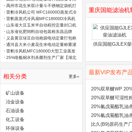
秤
禹州市花生米双计量斗不锈钢定袋机打
重庆国能滤油机
包速度快
雷豹冷风机公司 MFC16000D蒸发式冷
风扇
雷豹蒸发式冷风扇MFC18000D冷风机
生产厂家
山东省大豆玉米半自动程控定量封口机
误差小
山东省化肥饲料自动包装称东昌品牌
义县黄豆绿豆自动抱袋电动定量打包称
供应国能GJLEX
好不好用
通河县大米小麦花生米电动定量称重灌
袋机近期降价了
雷豹冷风机MFC18000D大型工业蒸发
滤
式空调扇
25%络氨铜水剂杀菌剂生产厂家【湖北
博蓝化工有限公司】
最新VIP发布产
相关分类
更多»
20%双草醚WP 
矿山设备
20%双草醚可湿性
冶金设备
有限公司】
20%氰戊菊酯乳油
石油设备
20%氰戊菊酯乳油
化工设备
比久(B9)原药生产
环保设备