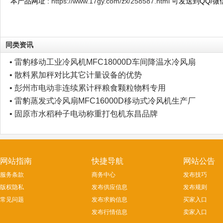
本产品网址 :
https://www.17gy.com/zx/258587.html
可发送到QQ/微
同类资讯
• 雷豹移动工业冷风机MFC18000D车间降温水冷风扇
• 散料累加秤对比其它计量设备的优势
• 彭州市电动非连续累计秤粮食颗粒物料专用
• 雷豹蒸发式冷风扇MFC16000D移动式冷风机生产厂
• 固原市水稻种子电动称重打包机东昌品牌
网站指南
快捷导航
网站公告
服务条款
商务中心
发布技巧
版权隐私
发布供应信息
发布规则
常见问题
发布求购信息
买家入口
发布行情信息
卖家入口