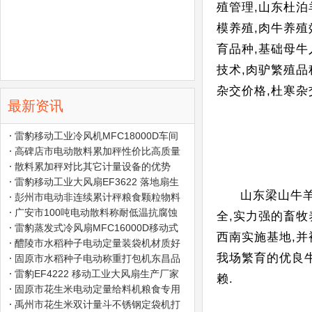
殖管理,山东杜泊
模养殖,肉牛养殖
育品种,基础母牛
技术,肉驴繁殖品
杂交价格,杜寒杂
最新资讯
雷豹移动工业冷风机MFC18000D车间
降温水冷风扇价格
高碑店市电动散料累加秤性价比高质量
好
散料累加秤对比其它计量设备的优势
雷豹移动工业大风扇EF3622 落地扇生
山东梁山牛羊
产厂家公司
彭州市电动非连续累计秤粮食颗粒物料
专用
广安市100吨电动散料称耐低温抗腐蚀
全,实力强的畜牧
雷豹蒸发式冷风扇MFC16000D移动式
西南实施基地,并
冷风机生产厂家
醴陵市水稻种子电动定量装袋机材质好
我场繁育的优良牛
固原市水稻种子电动称重打包机东昌品
牌
雷豹EF4222 移动工业大风扇生产厂家
赖.
固原市花生米电动定量给料机粮食专用
秤
禹州市花生米双计量斗不锈钢定袋机打