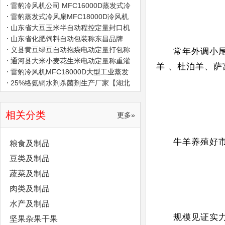
包速度快
雷豹冷风机公司 MFC16000D蒸发式冷
风扇
雷豹蒸发式冷风扇MFC18000D冷风机
生产厂家
山东省大豆玉米半自动程控定量封口机
误差小
山东省化肥饲料自动包装称东昌品牌
义县黄豆绿豆自动抱袋电动定量打包称
常年外调小
好不好用
通河县大米小麦花生米电动定量称重灌
羊 、杜泊羊、萨
袋机近期降价了
雷豹冷风机MFC18000D大型工业蒸发
式空调扇
25%络氨铜水剂杀菌剂生产厂家【湖北
博蓝化工有限公司】
相关分类
更多»
牛羊养殖好市
粮食及制品
豆类及制品
蔬菜及制品
肉类及制品
水产及制品
规模见证实力
坚果杂果干果