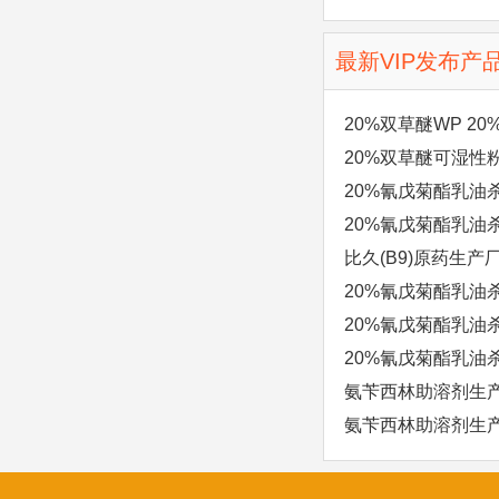
最新VIP发布产
20%双草醚WP 
20%双草醚可湿性
有限公司】
20%氰戊菊酯乳油
20%氰戊菊酯乳油
比久(B9)原药生产
20%氰戊菊酯乳油
20%氰戊菊酯乳油
虫药】
20%氰戊菊酯乳油
氨苄西林助溶剂生
氨苄西林助溶剂生