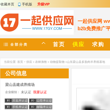
收藏本页
手机版
升级VIP
一起供应网 www
b2b免费推广
首页
供应
求购
全 部 分 类
当前位置:
首页
>
供应
»
农林渔牧
»
动物提取物
»山东梁山县多胎肉羊养殖基地
公司信息
梁山县建成养殖场
未认证
我要认证
企业级别：