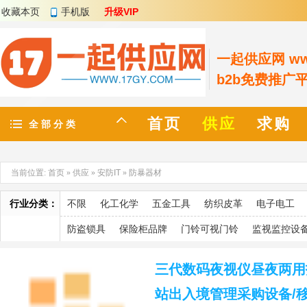
收藏本页
手机版
升级VIP
一起供应网 www
b2b免费推广
首页
供应
求购
全 部 分 类
当前位置:
首页
»
供应
»
安防IT
»
防暴器材
行业分类：
不限
化工化学
五金工具
纺织皮革
电子电工
防盗锁具
保险柜品牌
门铃可视门铃
监视监控设
三代数码夜视仪昼夜两用
站出入境管理采购设备/