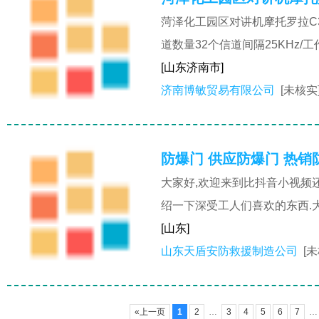
菏泽化工园区对讲机摩托罗拉C31
道数量32个信道间隔25KHz/工
[山东济南市]
济南博敏贸易有限公司
[未核实
防爆门 供应防爆门 热销
大家好,欢迎来到比抖音小视频
绍一下深受工人们喜欢的东西.
[山东]
山东天盾安防救援制造公司
[
«上一页
1
2
…
3
4
5
6
7