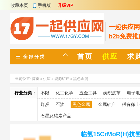
收藏本页
手机版
升级VIP
一起供应网 w
b2b免费
首页
供应
求
全 部 分 类
当前位置:
首页
»
供应
»
能源矿产
»
黑色金属
行业分类：
不限
化工化学
五金工具
纺织皮革
电子电
煤炭
石油
黑色金属
金属矿产
稀有稀土
石墨及碳素产品
临氢15CrMoR(H)