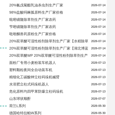
20%氰戊菊酯乳油杀虫剂生产厂家
2026-07-14
98%盐酸吗啉胍原料生产厂家价格
2026-07-14
吡嘧磺隆除草剂生产厂家农药
2026-07-14
苄嘧磺隆除草剂生产厂家农药
2026-07-14
吡喹酮兽药原粉生产厂家价格
2026-07-14
20%双草醚可湿性粉剂除草剂生产厂家【水稻除草
2026-07-14
剂农药】
20%双草醚可湿性粉剂除草剂生产厂家【湖北博蓝
2026-07-14
化工有限公司】
20%双草醚WP 20%双草醚可湿性粉剂除草剂生产
2026-07-14
厂家
面粉厂专用小麦粉装车机器人
2026-07-13
塑料颗粒夜间全自动装车机
2026-07-13
精细化工碳酸钾立柱码垛机械臂
2026-07-13
水溶肥立柱式码垛机器人
2026-07-13
危化原料均四甲苯防爆立柱码垛机
2026-07-13
山东球状顺酐
2026-07-07
荷兰L系列
2026-05-30
德国哈特拉帕W系列
2026-05-30