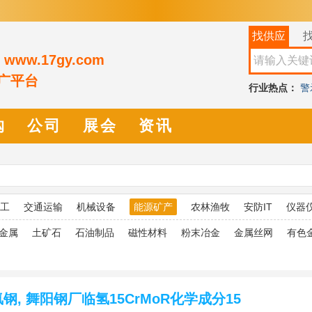
找供应
ww.17gy.com
推广平台
行业热点：
警
保温杯
毛刷
购
公司
展会
资讯
工
交通运输
机械设备
能源矿产
农林渔牧
安防IT
仪器
金属
土矿石
石油制品
磁性材料
粉末冶金
金属丝网
有色
抗氢钢, 舞阳钢厂临氢15CrMoR化学成分15