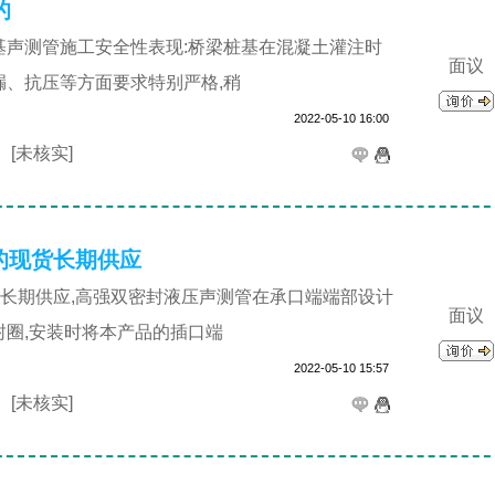
的
基声测管施工安全性表现:桥梁桩基在混凝土灌注时
面议
漏、抗压等方面要求特别严格,稍
2022-05-10 16:00
司
[未核实]
57的现货长期供应
的现货长期供应,高强双密封液压声测管在承口端端部设计
面议
封圈,安装时将本产品的插口端
2022-05-10 15:57
司
[未核实]