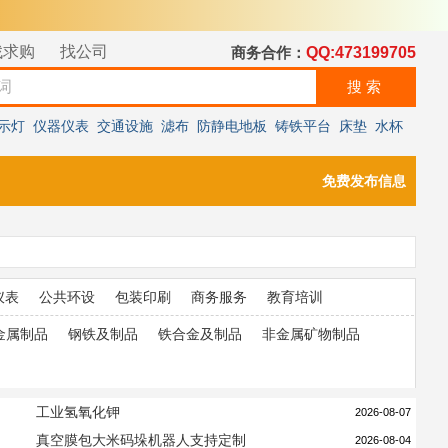
找求购
找公司
商务合作：
QQ:473199705
示灯
仪器仪表
交通设施
滤布
防静电地板
铸铁平台
床垫
水杯
免费发布信息
仪表
公共环设
包装印刷
商务服务
教育培训
金属制品
钢铁及制品
铁合金及制品
非金属矿物制品
工业氢氧化钾
2026-08-07
真空膜包大米码垛机器人支持定制
2026-08-04